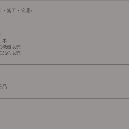
計・施工・管理）
グ
工事
気機器販売
粧品の販売
粧品